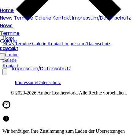
Home
News
Termine
Galerie
Kontakt
Impressum/Datenschutz
News
Termine
Home
Galerie
News
Termine
Galerie
Kontakt
Impressum/Datenschutz
Kontakt
News
Termine
Galerie
Kontakt
Impressum/Datenschutz
Impressum/Datenschutz
© 2023-2026 Amber Leatherwork. Alle Rechte vorbehalten.
Wir benötigen Ihre Zustimmung zum Laden der Übersetzungen