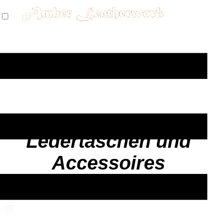
Ledertaschen und
Accessoires
- handgenäht -